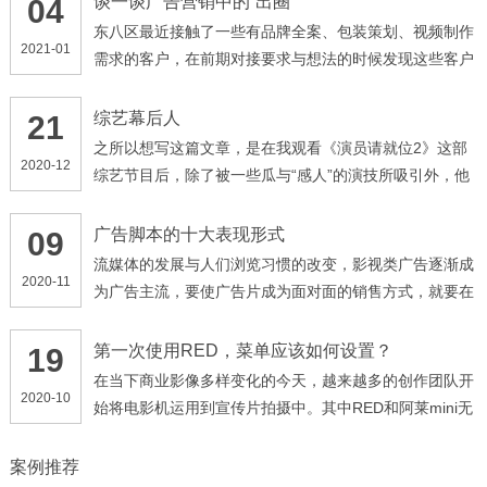
谈一谈广告营销中的“出圈”
04
东八区最近接触了一些有品牌全案、包装策划、视频制作
2021-01
需求的客户，在前期对接要求与想法的时候发现这些客户
都有一个共同点，他们提到最多的词语就是“出圈”，不管
我是做什么产品，我有什么需求，我面向的是什么群体，
综艺幕后人
21
我的产品、广告一定要“出圈”。时代在进步，甲方爸爸的
之所以想写这篇文章，是在我观看《演员请就位2》这部
2020-12
需求由“高端、大气、上档次”演变为了“出圈”，那么何
综艺节目后，除了被一些瓜与“感人”的演技所吸引外，他
为“出圈”呢，早些年的“高大上”，可以理解为企业角度的
们的幕后人员的调度深深震撼了我。 像这种演技类的综
输出，企业想要给受众传达的信息，忽略了受众的想法，
艺节目，最引人关注的一点，就是他们的影视化部分，多
广告脚本的十大表现形式
09
此种营销思路更加偏表面化、形象化
位导演通过选拔自己心仪的演员，来拍摄各种经典影视类
流媒体的发展与人们浏览习惯的改变，影视类广告逐渐成
2020-11
片段，以及自创的剧情
为广告主流，要使广告片成为面对面的销售方式，就要在
创意方面加倍努力，以独特的技巧和富有吸引力的手法传
达广告讯息，一般来讲有下列几种主要形式： ( 1 )故事
第一次使用RED，菜单应该如何设置？
19
式。用讲故事形式来表达商品与受众的关系，使受众产生
在当下商业影像多样变化的今天，越来越多的创作团队开
2020-10
共鸣
始将电影机运用到宣传片拍摄中。其中RED和阿莱mini无
疑已经是行业接受程度最高的品牌机型，那么今天将先带
领大家了解我们团队对RED机型项目拍摄时如何正确的设
案例推荐