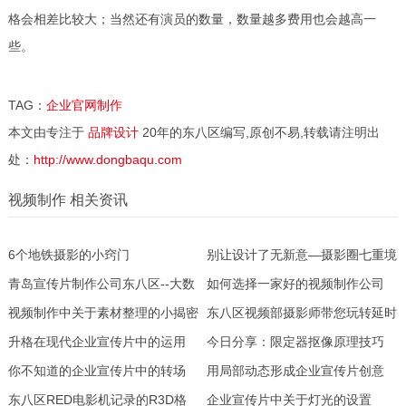
格会相差比较大；当然还有演员的数量，数量越多费用也会越高一
些。
TAG：
企业官网制作
本文由专注于
品牌设计
20年的东八区编写,原创不易,转载请注明出
处：
http://www.dongbaqu.com
视频制作 相关资讯
6个地铁摄影的小窍门
别让设计了无新意—摄影圈七重境
青岛宣传片制作公司东八区--大数
界，看看你是哪一类
如何选择一家好的视频制作公司
据助力短视频营销，打造线上广告
视频制作中关于素材整理的小揭密
东八区视频部摄影师带您玩转延时
又一掘金利器
升格在现代企业宣传片中的运用
摄影
今日分享：限定器抠像原理技巧
你不知道的企业宣传片中的转场
用局部动态形成企业宣传片创意
东八区RED电影机记录的R3D格
企业宣传片中关于灯光的设置