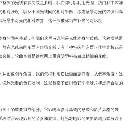
中整体的光线有多亮或是多暗，我们都可以利用光圈，快门和中灰滤
的相对强度，以及不同光线间的相对平衡。考虑场景灯光的强度和曝
和场景中灯光的相对差异—这一般被称为主补光的对比度。
本身的固有质感，但我们这里考虑的是光线本身的质感。这种质感通
。放在光线前的东西叫作挡光板，有一种特殊的东西叫作挡光板或是
胶合板，软曲奇板是铁丝网上用透明塑料布做出精细的花纹。
：从图像创作角度，我们怎样利用它让画面更好看。从叙事角度：这
，说到光源的色彩控制，这就包括了使用色彩平衡滤片和选择合适的
。
影画面的重要组成部分。它影响着影片基调的形成和影片风格的展
手段结合表现影片的节奏和旋律。灯光对电影的主要影响形式有以下