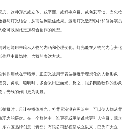
形态。这种形态或立体、或平面、或鲜艳夺目、或色彩平淡。当化妆
妆容与灯光结合，从而达到最佳效果。运用灯光造型弥补和修饰演员
人物可以因此更加符合创作的原型。
同时还能用来暗示人物的内涵和心理变化。灯光能在人物的内心变化
影作品中最隐性、含蓄的表达方式。
这种作用就在于暗示。正面光被用于表达接近于理想化的人物形象，
善良、勇敢、聪明时，多会采用正面光。反之，很多阴险狡诈的形象
物，光线的作用更为明显。
影拍摄时，只让被摄体着光，将背景淹没在黑暗中，可以使人物从背
表现力的层次。在一个群体中，谁更亮或更暗谁就更引人注目，观众
。东八区品牌创意（青岛）有限公司影视部成立以来，已为广大企