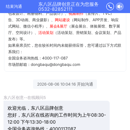
尊敬的VIP客户，东八区官网欢迎您！
东八区品牌创意正在为您服务
结束沟通
我公司12年 业务涵盖
品牌&设计
（品牌策略、品牌命名、商标/VI、
0532-82852111
包装设计、画册物料、产品设计）、
视频制作
（宣传片、TVC广
告、3D动画、商业摄影）、
网站建设
（网站制作、APP开发、响应
式网站、微信小程序）、
展会&展厅
（展会展台、体验展馆、数字展
厅、空间设计）、
活动策划
（活动策划、营销策划、会议策划、产品
发布）等。
如果座席员忙，您在较长时间内未能获得应答，您可通过以下方式联
系我们：
全国业务咨询热线：4000-117-087
市场部邮箱：dongbaqu@dongbaqu.com
2026-08-06 10:04:16 开始沟通
东八区创意--在线顾问5
欢迎光临，东八区品牌创意
您好，东八区在线咨询的工作时间为上午08:30-
12:00 下午13:30-18:00
全国业务咨询热线：4000117087