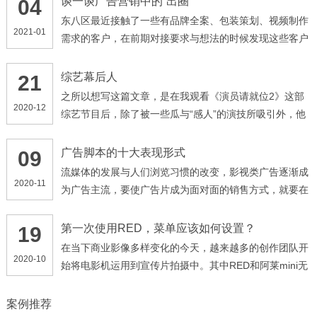
谈一谈广告营销中的“出圈”
04
东八区最近接触了一些有品牌全案、包装策划、视频制作
2021-01
需求的客户，在前期对接要求与想法的时候发现这些客户
都有一个共同点，他们提到最多的词语就是“出圈”，不管
我是做什么产品，我有什么需求，我面向的是什么群体，
综艺幕后人
21
我的产品、广告一定要“出圈”。时代在进步，甲方爸爸的
之所以想写这篇文章，是在我观看《演员请就位2》这部
2020-12
需求由“高端、大气、上档次”演变为了“出圈”，那么何
综艺节目后，除了被一些瓜与“感人”的演技所吸引外，他
为“出圈”呢，早些年的“高大上”，可以理解为企业角度的
们的幕后人员的调度深深震撼了我。 像这种演技类的综
输出，企业想要给受众传达的信息，忽略了受众的想法，
艺节目，最引人关注的一点，就是他们的影视化部分，多
广告脚本的十大表现形式
09
此种营销思路更加偏表面化、形象化
位导演通过选拔自己心仪的演员，来拍摄各种经典影视类
流媒体的发展与人们浏览习惯的改变，影视类广告逐渐成
2020-11
片段，以及自创的剧情
为广告主流，要使广告片成为面对面的销售方式，就要在
创意方面加倍努力，以独特的技巧和富有吸引力的手法传
达广告讯息，一般来讲有下列几种主要形式： ( 1 )故事
第一次使用RED，菜单应该如何设置？
19
式。用讲故事形式来表达商品与受众的关系，使受众产生
在当下商业影像多样变化的今天，越来越多的创作团队开
2020-10
共鸣
始将电影机运用到宣传片拍摄中。其中RED和阿莱mini无
疑已经是行业接受程度最高的品牌机型，那么今天将先带
领大家了解我们团队对RED机型项目拍摄时如何正确的设
案例推荐