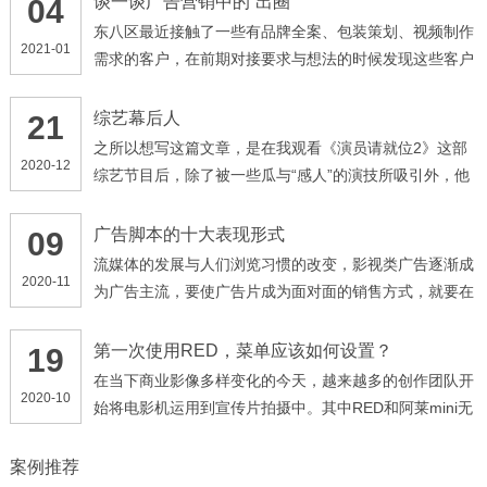
谈一谈广告营销中的“出圈”
04
东八区最近接触了一些有品牌全案、包装策划、视频制作
2021-01
需求的客户，在前期对接要求与想法的时候发现这些客户
都有一个共同点，他们提到最多的词语就是“出圈”，不管
我是做什么产品，我有什么需求，我面向的是什么群体，
综艺幕后人
21
我的产品、广告一定要“出圈”。时代在进步，甲方爸爸的
之所以想写这篇文章，是在我观看《演员请就位2》这部
2020-12
需求由“高端、大气、上档次”演变为了“出圈”，那么何
综艺节目后，除了被一些瓜与“感人”的演技所吸引外，他
为“出圈”呢，早些年的“高大上”，可以理解为企业角度的
们的幕后人员的调度深深震撼了我。 像这种演技类的综
输出，企业想要给受众传达的信息，忽略了受众的想法，
艺节目，最引人关注的一点，就是他们的影视化部分，多
广告脚本的十大表现形式
09
此种营销思路更加偏表面化、形象化
位导演通过选拔自己心仪的演员，来拍摄各种经典影视类
流媒体的发展与人们浏览习惯的改变，影视类广告逐渐成
2020-11
片段，以及自创的剧情
为广告主流，要使广告片成为面对面的销售方式，就要在
创意方面加倍努力，以独特的技巧和富有吸引力的手法传
达广告讯息，一般来讲有下列几种主要形式： ( 1 )故事
第一次使用RED，菜单应该如何设置？
19
式。用讲故事形式来表达商品与受众的关系，使受众产生
在当下商业影像多样变化的今天，越来越多的创作团队开
2020-10
共鸣
始将电影机运用到宣传片拍摄中。其中RED和阿莱mini无
疑已经是行业接受程度最高的品牌机型，那么今天将先带
领大家了解我们团队对RED机型项目拍摄时如何正确的设
案例推荐