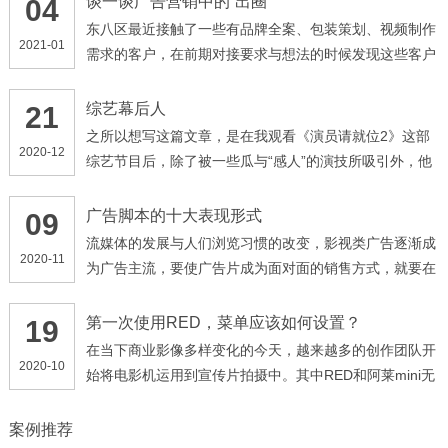
谈一谈广告营销中的“出圈”
04
东八区最近接触了一些有品牌全案、包装策划、视频制作
2021-01
需求的客户，在前期对接要求与想法的时候发现这些客户
都有一个共同点，他们提到最多的词语就是“出圈”，不管
我是做什么产品，我有什么需求，我面向的是什么群体，
综艺幕后人
21
我的产品、广告一定要“出圈”。时代在进步，甲方爸爸的
之所以想写这篇文章，是在我观看《演员请就位2》这部
2020-12
需求由“高端、大气、上档次”演变为了“出圈”，那么何
综艺节目后，除了被一些瓜与“感人”的演技所吸引外，他
为“出圈”呢，早些年的“高大上”，可以理解为企业角度的
们的幕后人员的调度深深震撼了我。 像这种演技类的综
输出，企业想要给受众传达的信息，忽略了受众的想法，
艺节目，最引人关注的一点，就是他们的影视化部分，多
广告脚本的十大表现形式
09
此种营销思路更加偏表面化、形象化
位导演通过选拔自己心仪的演员，来拍摄各种经典影视类
流媒体的发展与人们浏览习惯的改变，影视类广告逐渐成
2020-11
片段，以及自创的剧情
为广告主流，要使广告片成为面对面的销售方式，就要在
创意方面加倍努力，以独特的技巧和富有吸引力的手法传
达广告讯息，一般来讲有下列几种主要形式： ( 1 )故事
第一次使用RED，菜单应该如何设置？
19
式。用讲故事形式来表达商品与受众的关系，使受众产生
在当下商业影像多样变化的今天，越来越多的创作团队开
2020-10
共鸣
始将电影机运用到宣传片拍摄中。其中RED和阿莱mini无
疑已经是行业接受程度最高的品牌机型，那么今天将先带
领大家了解我们团队对RED机型项目拍摄时如何正确的设
案例推荐