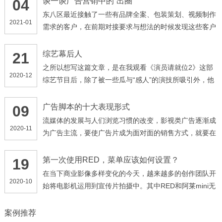
谈一谈广告营销中的“出圈”
04
东八区最近接触了一些有品牌全案、包装策划、视频制作
2021-01
需求的客户，在前期对接要求与想法的时候发现这些客户
都有一个共同点，他们提到最多的词语就是“出圈”，不管
我是做什么产品，我有什么需求，我面向的是什么群体，
综艺幕后人
21
我的产品、广告一定要“出圈”。时代在进步，甲方爸爸的
之所以想写这篇文章，是在我观看《演员请就位2》这部
2020-12
需求由“高端、大气、上档次”演变为了“出圈”，那么何
综艺节目后，除了被一些瓜与“感人”的演技所吸引外，他
为“出圈”呢，早些年的“高大上”，可以理解为企业角度的
们的幕后人员的调度深深震撼了我。 像这种演技类的综
输出，企业想要给受众传达的信息，忽略了受众的想法，
艺节目，最引人关注的一点，就是他们的影视化部分，多
广告脚本的十大表现形式
09
此种营销思路更加偏表面化、形象化
位导演通过选拔自己心仪的演员，来拍摄各种经典影视类
流媒体的发展与人们浏览习惯的改变，影视类广告逐渐成
2020-11
片段，以及自创的剧情
为广告主流，要使广告片成为面对面的销售方式，就要在
创意方面加倍努力，以独特的技巧和富有吸引力的手法传
达广告讯息，一般来讲有下列几种主要形式： ( 1 )故事
第一次使用RED，菜单应该如何设置？
19
式。用讲故事形式来表达商品与受众的关系，使受众产生
在当下商业影像多样变化的今天，越来越多的创作团队开
2020-10
共鸣
始将电影机运用到宣传片拍摄中。其中RED和阿莱mini无
疑已经是行业接受程度最高的品牌机型，那么今天将先带
领大家了解我们团队对RED机型项目拍摄时如何正确的设
案例推荐