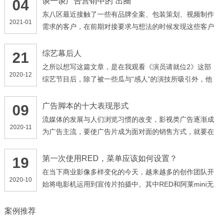
谈一谈广告营销中的“出圈”
04
东八区最近接触了一些有品牌全案、包装策划、视频制作
2021-01
需求的客户，在前期对接要求与想法的时候发现这些客户
都有一个共同点，他们提到最多的词语就是“出圈”，不管
我是做什么产品，我有什么需求，我面向的是什么群体，
综艺幕后人
21
我的产品、广告一定要“出圈”。时代在进步，甲方爸爸的
之所以想写这篇文章，是在我观看《演员请就位2》这部
2020-12
需求由“高端、大气、上档次”演变为了“出圈”，那么何
综艺节目后，除了被一些瓜与“感人”的演技所吸引外，他
为“出圈”呢，早些年的“高大上”，可以理解为企业角度的
们的幕后人员的调度深深震撼了我。 像这种演技类的综
输出，企业想要给受众传达的信息，忽略了受众的想法，
艺节目，最引人关注的一点，就是他们的影视化部分，多
广告脚本的十大表现形式
09
此种营销思路更加偏表面化、形象化
位导演通过选拔自己心仪的演员，来拍摄各种经典影视类
流媒体的发展与人们浏览习惯的改变，影视类广告逐渐成
2020-11
片段，以及自创的剧情
为广告主流，要使广告片成为面对面的销售方式，就要在
创意方面加倍努力，以独特的技巧和富有吸引力的手法传
达广告讯息，一般来讲有下列几种主要形式： ( 1 )故事
第一次使用RED，菜单应该如何设置？
19
式。用讲故事形式来表达商品与受众的关系，使受众产生
在当下商业影像多样变化的今天，越来越多的创作团队开
2020-10
共鸣
始将电影机运用到宣传片拍摄中。其中RED和阿莱mini无
疑已经是行业接受程度最高的品牌机型，那么今天将先带
领大家了解我们团队对RED机型项目拍摄时如何正确的设
案例推荐