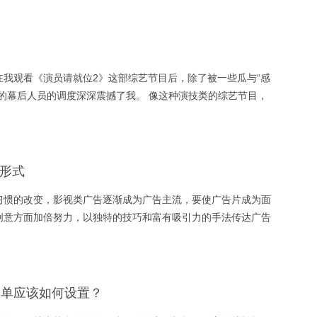
高端、大气、上档次”演变为了“出圈”，那么何为“出圈”呢，早些
为企业角度的输出，企业想要给受众传达的信息，忽略了受众的
偏表面化、形象化
在我观看《演员请就位2》这部综艺节目后，除了被一些瓜与“感
的幕后人员的调度深深震撼了我。 像这种演技类的综艺节目，
他们的影视化部分，多位导演通过选拔自己心仪的演员，来拍摄
及自创的剧情
形式
习惯的改变，影视类广告逐渐成为广告主流，要使广告片成为面
创意方面加倍努力，以独特的技巧和富有吸引力的手法传达广告
主要形式： ( 1 )故事式。用讲故事形式来表达商品与受众的关
菜单应该如何设置？