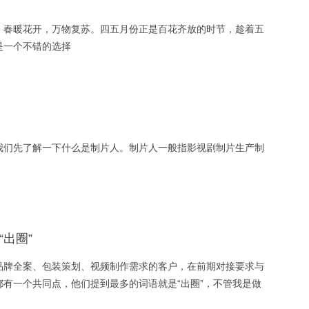
，春暖花开，万物复苏。四五月份正是百花齐放的时节，趁着五
是一个不错的选择
我们先了解一下什么是制片人。制片人一般指影视剧制片生产制
出圈”
品牌全案、包装策划、视频制作需求的客户，在前期对接要求与
有一个共同点，他们提到最多的词语就是“出圈”，不管我是做
我面向的是什么群体，我的产品、广告一定要“出圈”。时代在