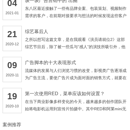
谈一谈广告营销中的“出圈”
04
东八区最近接触了一些有品牌全案、包装策划、视频制作
2021-01
需求的客户，在前期对接要求与想法的时候发现这些客户
都有一个共同点，他们提到最多的词语就是“出圈”，不管
我是做什么产品，我有什么需求，我面向的是什么群体，
综艺幕后人
21
我的产品、广告一定要“出圈”。时代在进步，甲方爸爸的
之所以想写这篇文章，是在我观看《演员请就位2》这部
2020-12
需求由“高端、大气、上档次”演变为了“出圈”，那么何
综艺节目后，除了被一些瓜与“感人”的演技所吸引外，他
为“出圈”呢，早些年的“高大上”，可以理解为企业角度的
们的幕后人员的调度深深震撼了我。 像这种演技类的综
输出，企业想要给受众传达的信息，忽略了受众的想法，
艺节目，最引人关注的一点，就是他们的影视化部分，多
广告脚本的十大表现形式
09
此种营销思路更加偏表面化、形象化
位导演通过选拔自己心仪的演员，来拍摄各种经典影视类
流媒体的发展与人们浏览习惯的改变，影视类广告逐渐成
2020-11
片段，以及自创的剧情
为广告主流，要使广告片成为面对面的销售方式，就要在
创意方面加倍努力，以独特的技巧和富有吸引力的手法传
达广告讯息，一般来讲有下列几种主要形式： ( 1 )故事
第一次使用RED，菜单应该如何设置？
19
式。用讲故事形式来表达商品与受众的关系，使受众产生
在当下商业影像多样变化的今天，越来越多的创作团队开
2020-10
共鸣
始将电影机运用到宣传片拍摄中。其中RED和阿莱mini无
疑已经是行业接受程度最高的品牌机型，那么今天将先带
领大家了解我们团队对RED机型项目拍摄时如何正确的设
案例推荐