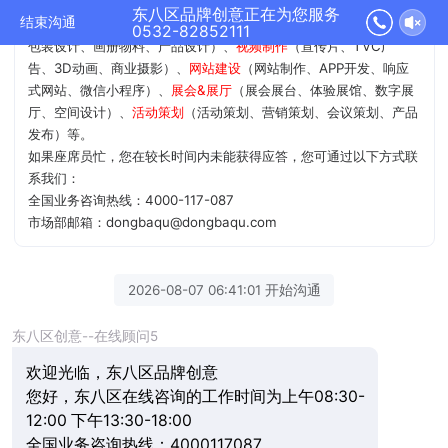
尊敬的VIP客户，东八区官网欢迎您！
东八区品牌创意正在为您服务
结束沟通
我公司12年 业务涵盖
品牌&设计
（品牌策略、品牌命名、商标/VI、
0532-82852111
包装设计、画册物料、产品设计）、
视频制作
（宣传片、TVC广
告、3D动画、商业摄影）、
网站建设
（网站制作、APP开发、响应
式网站、微信小程序）、
展会&展厅
（展会展台、体验展馆、数字展
厅、空间设计）、
活动策划
（活动策划、营销策划、会议策划、产品
发布）等。
如果座席员忙，您在较长时间内未能获得应答，您可通过以下方式联
系我们：
全国业务咨询热线：4000-117-087
市场部邮箱：dongbaqu@dongbaqu.com
2026-08-07 06:41:01 开始沟通
东八区创意--在线顾问5
欢迎光临，东八区品牌创意
您好，东八区在线咨询的工作时间为上午08:30-
12:00 下午13:30-18:00
全国业务咨询热线：4000117087