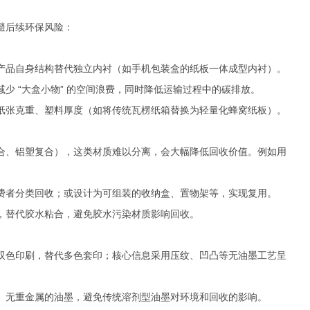
避后续环保风险：
产品自身结构替代独立内衬（如手机包装盒的纸板一体成型内衬）。
少 “大盒小物” 的空间浪费，同时降低运输过程中的碳排放。
纸张克重、塑料厚度（如将传统瓦楞纸箱替换为轻量化蜂窝纸板）。
合、铝塑复合），这类材质难以分离，会大幅降低回收价值。例如用
费者分类回收；或设计为可组装的收纳盒、置物架等，实现复用。
，替代胶水粘合，避免胶水污染材质影响回收。
双色印刷，替代多色套印；核心信息采用压纹、凹凸等无油墨工艺呈
、无重金属的油墨，避免传统溶剂型油墨对环境和回收的影响。