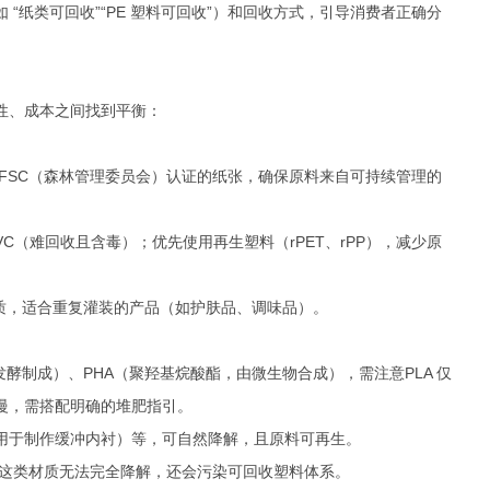
“纸类可回收”“PE 塑料可回收”）和回收方式，引导消费者正确分
性、成本之间找到平衡：
FSC（森林管理委员会）认证的纸张，确保原料来自可持续管理的
PVC（难回收且含毒）；优先使用再生塑料（rPET、rPP），减少原
材质，适合重复灌装的产品（如护肤品、调味品）。
酵制成）、PHA（聚羟基烷酸酯，由微生物合成），需注意PLA 仅
慢，需搭配明确的堆肥指引。
用于制作缓冲内衬）等，可自然降解，且原料可再生。
），这类材质无法完全降解，还会污染可回收塑料体系。