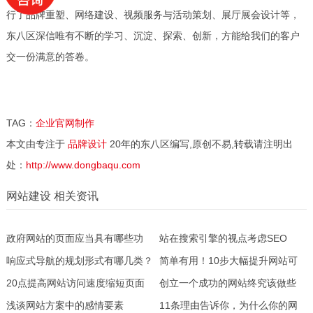
行了品牌重塑、网络建设、视频服务与活动策划、展厅展会设计等，
东八区深信唯有不断的学习、沉淀、探索、创新，方能给我们的客户
交一份满意的答卷。
TAG：
企业官网制作
本文由专注于
品牌设计
20年的东八区编写,原创不易,转载请注明出
处：
http://www.dongbaqu.com
网站建设 相关资讯
政府网站的页面应当具有哪些功
站在搜索引擎的视点考虑SEO
用？
响应式导航的规划形式有哪几类？
简单有用！10步大幅提升网站可
20点提高网站访问速度缩短页面
访问性
创立一个成功的网站终究该做些
加载时刻！
浅谈网站方案中的感情要素
啥？
11条理由告诉你，为什么你的网