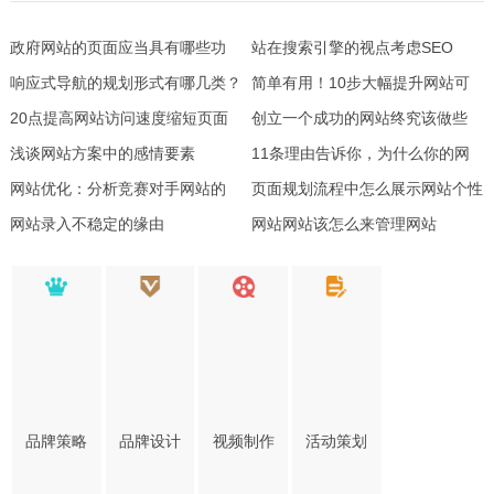
政府网站的页面应当具有哪些功
站在搜索引擎的视点考虑SEO
用？
响应式导航的规划形式有哪几类？
简单有用！10步大幅提升网站可
20点提高网站访问速度缩短页面
访问性
创立一个成功的网站终究该做些
加载时刻！
浅谈网站方案中的感情要素
啥？
11条理由告诉你，为什么你的网
网站优化：分析竞赛对手网站的
站不卖座
页面规划流程中怎么展示网站个性
10个SEO战略
网站录入不稳定的缘由
网站网站该怎么来管理网站
品牌策略
品牌设计
视频制作
活动策划