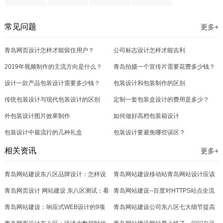
常见问题
更多+
青岛网页设计怎样才能留住用户？
公司标志设计怎样才能吉利
2019年视频制作的主流方向是什么？
青岛拍摄一个宣传片需要花费多少钱？
设计一款产品包装设计需要多少钱？
包装设计和包装制作的区别
传统包装设计与现代包装设计的区别
定制一套包装盒设计的费用是多少？
外包装设计图片效果制作
如何做好高档包装箱设计
包装设计中最流行的几种礼盒
包装设计要避免哪些误区？
相关资讯
更多+
青岛网站建设东八区品牌设计：怎样设
青岛网站建设移动站青岛网站设计应该
计出高端、大气、上档次的网站？
青岛网页设计 网站建设 东八区测试：看
避免的“七宗罪”
青岛网站建设--百度对HTTPS站点全流
（2）
你的企业适合做哪种类型的网站？
青岛网站建设：响应式WEB设计的9项
程支持方案文字概述
青岛网站建设公司东八区七大细节提高