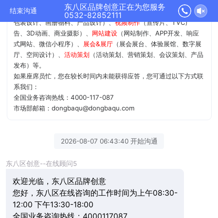
尊敬的VIP客户，东八区官网欢迎您！
东八区品牌创意正在为您服务
结束沟通
我公司12年 业务涵盖
品牌&设计
（品牌策略、品牌命名、商标/VI、
0532-82852111
包装设计、画册物料、产品设计）、
视频制作
（宣传片、TVC广
告、3D动画、商业摄影）、
网站建设
（网站制作、APP开发、响应
式网站、微信小程序）、
展会&展厅
（展会展台、体验展馆、数字展
厅、空间设计）、
活动策划
（活动策划、营销策划、会议策划、产品
发布）等。
如果座席员忙，您在较长时间内未能获得应答，您可通过以下方式联
系我们：
全国业务咨询热线：4000-117-087
市场部邮箱：dongbaqu@dongbaqu.com
2026-08-07 06:43:40 开始沟通
东八区创意--在线顾问5
欢迎光临，东八区品牌创意
您好，东八区在线咨询的工作时间为上午08:30-
12:00 下午13:30-18:00
全国业务咨询热线：4000117087