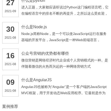
什么是python
27
进入正题，大家都应该听说过Python这门编程语言吧，它
2021-09
在编程语言中的排名不断的再提升，之所以这么受欢迎，
是因为它简单，易学。普通人，非专业搞编程的人，也能
快速上手，也许你会问我python能干什么用，它的用处可
什么是Node.js
30
多了：比如web开发（django，flask等），网络爬虫
Node.js简称Node，是一个可以使JavaScript运行在服务
2021-08
（scrapy等），数据分析（numpy，pandas，matplotlib
器端的开发平台，JavaScript是一种Web前端语言，
库等），人工智能（Tenseflow等）等等应用的地方很多
Node.js让JavaScript成为服务器端脚本语言。 Node.js选
择JavaScript作为实现语言的原因： JavaScript满足
公众号营销的优势都有哪些
16
CommonJS标准，符合事件驱动，用户较多且门槛较
微信营销是网络经济时代企业或个人营销模式的一种。是
2021-08
低；Chrome的V8引擎具有出色的性能；Node.js运行时
伴随着微信的火热而兴起的一种网络营销方式
环境包含执行JavaScript程序所需的一切条件
什么是AngularJS
09
AngularJS也被称为“Angular”是一个客户端的JavaScript
2021-08
MVC框架，用于开发动态Web应用程序。它最初是作为
Google的一个项目启动的，但现在它是开源框架
案例推荐