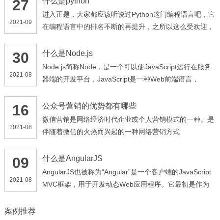
什么是python
27
进入正题，大家都应该听说过Python这门编程语言吧，它
2021-09
在编程语言中的排名不断的再提升，之所以这么受欢迎，
是因为它简单，易学。普通人，非专业搞编程的人，也能
快速上手，也许你会问我python能干什么用，它的用处可
什么是Node.js
30
多了：比如web开发（django，flask等），网络爬虫
Node.js简称Node，是一个可以使JavaScript运行在服务
2021-08
（scrapy等），数据分析（numpy，pandas，matplotlib
器端的开发平台，JavaScript是一种Web前端语言，
库等），人工智能（Tenseflow等）等等应用的地方很多
Node.js让JavaScript成为服务器端脚本语言。 Node.js选
择JavaScript作为实现语言的原因： JavaScript满足
公众号营销的优势都有哪些
16
CommonJS标准，符合事件驱动，用户较多且门槛较
微信营销是网络经济时代企业或个人营销模式的一种。是
2021-08
低；Chrome的V8引擎具有出色的性能；Node.js运行时
伴随着微信的火热而兴起的一种网络营销方式
环境包含执行JavaScript程序所需的一切条件
什么是AngularJS
09
AngularJS也被称为“Angular”是一个客户端的JavaScript
2021-08
MVC框架，用于开发动态Web应用程序。它最初是作为
Google的一个项目启动的，但现在它是开源框架
案例推荐