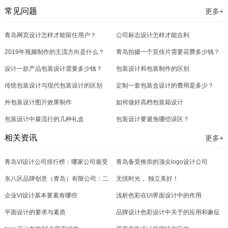
常见问题
更多+
青岛网页设计怎样才能留住用户？
公司标志设计怎样才能吉利
2019年视频制作的主流方向是什么？
青岛拍摄一个宣传片需要花费多少钱？
设计一款产品包装设计需要多少钱？
包装设计和包装制作的区别
传统包装设计与现代包装设计的区别
定制一套包装盒设计的费用是多少？
外包装设计图片效果制作
如何做好高档包装箱设计
包装设计中最流行的几种礼盒
包装设计要避免哪些误区？
相关资讯
更多+
青岛VI设计公司排行榜：哪家公司最受
青岛备受推崇的顶尖logo设计公司
欢迎？
东八区品牌创意（青岛）有限公司：二
无惧时光， 独立美好！
十载深耕，以创意点亮品牌未来
企业VI设计基本要素有哪些
浅析色彩在UI界面设计中的作用
平面设计的要求与素质
品牌设计色彩设计中关于的应用和象征