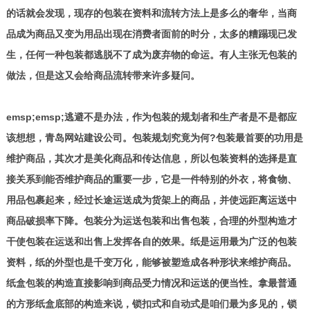
的话就会发现，现存的包装在资料和流转方法上是多么的奢华，当商
品成为商品又变为用品出现在消费者面前的时分，太多的糟蹋现已发
生，任何一种包装都逃脱不了成为废弃物的命运。有人主张无包装的
做法，但是这又会给商品流转带来许多疑问。
emsp;emsp;逃避不是办法，作为包装的规划者和生产者是不是都应
该想想，青岛网站建设公司。包装规划究竟为何?包装最首要的功用是
维护商品，其次才是美化商品和传达信息，所以包装资料的选择是直
接关系到能否维护商品的重要一步，它是一件特别的外衣，将食物、
用品包裹起来，经过长途运送成为货架上的商品，并使远距离运送中
商品破损率下降。包装分为运送包装和出售包装，合理的外型构造才
干使包装在运送和出售上发挥各自的效果。纸是运用最为广泛的包装
资料，纸的外型也是千变万化，能够被塑造成各种形状来维护商品。
纸盒包装的构造直接影响到商品受力情况和运送的便当性。拿最普通
的方形纸盒底部的构造来说，锁扣式和自动式是咱们最为多见的，锁