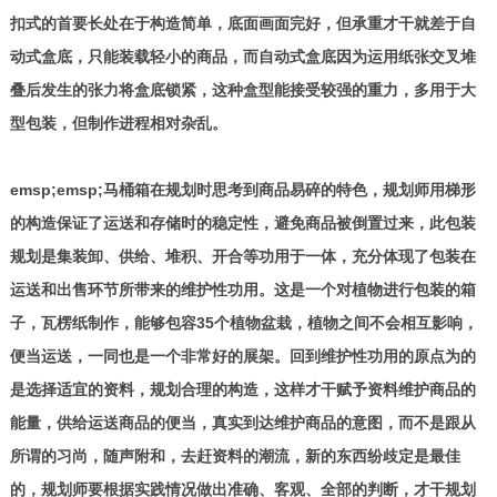
扣式的首要长处在于构造简单，底面画面完好，但承重才干就差于自
动式盒底，只能装载轻小的商品，而自动式盒底因为运用纸张交叉堆
叠后发生的张力将盒底锁紧，这种盒型能接受较强的重力，多用于大
型包装，但制作进程相对杂乱。
emsp;emsp;马桶箱在规划时思考到商品易碎的特色，规划师用梯形
的构造保证了运送和存储时的稳定性，避免商品被倒置过来，此包装
规划是集装卸、供给、堆积、开合等功用于一体，充分体现了包装在
运送和出售环节所带来的维护性功用。这是一个对植物进行包装的箱
子，瓦楞纸制作，能够包容35个植物盆栽，植物之间不会相互影响，
便当运送，一同也是一个非常好的展架。回到维护性功用的原点为的
是选择适宜的资料，规划合理的构造，这样才干赋予资料维护商品的
能量，供给运送商品的便当，真实到达维护商品的意图，而不是跟从
所谓的习尚，随声附和，去赶资料的潮流，新的东西纷歧定是最佳
的，规划师要根据实践情况做出准确、客观、全部的判断，才干规划