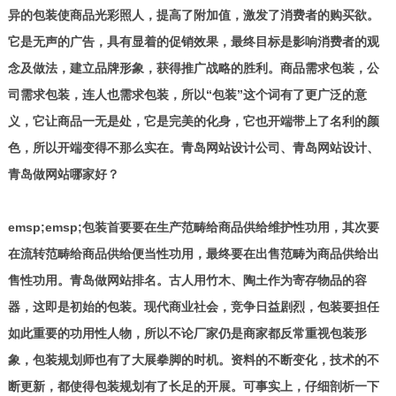
异的包装使商品光彩照人，提高了附加值，激发了消费者的购买欲。
它是无声的广告，具有显着的促销效果，最终目标是影响消费者的观
念及做法，建立品牌形象，获得推广战略的胜利。商品需求包装，公
司需求包装，连人也需求包装，所以“包装”这个词有了更广泛的意
义，它让商品一无是处，它是完美的化身，它也开端带上了名利的颜
色，所以开端变得不那么实在。青岛网站设计公司、青岛网站设计、
青岛做网站哪家好？
emsp;emsp;包装首要要在生产范畴给商品供给维护性功用，其次要
在流转范畴给商品供给便当性功用，最终要在出售范畴为商品供给出
售性功用。青岛做网站排名。古人用竹木、陶土作为寄存物品的容
器，这即是初始的包装。现代商业社会，竞争日益剧烈，包装要担任
如此重要的功用性人物，所以不论厂家仍是商家都反常重视包装形
象，包装规划师也有了大展拳脚的时机。资料的不断变化，技术的不
断更新，都使得包装规划有了长足的开展。可事实上，仔细剖析一下