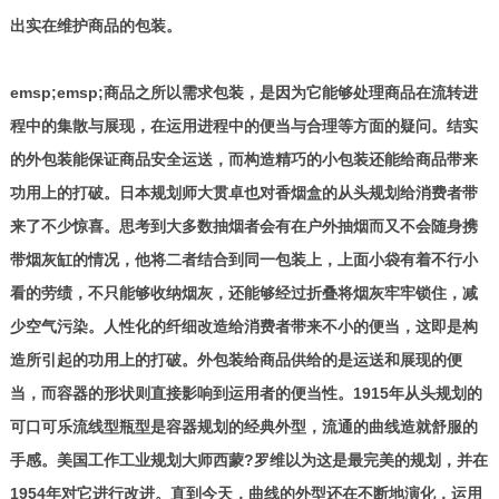
出实在维护商品的包装。
emsp;emsp;商品之所以需求包装，是因为它能够处理商品在流转进
程中的集散与展现，在运用进程中的便当与合理等方面的疑问。结实
的外包装能保证商品安全运送，而构造精巧的小包装还能给商品带来
功用上的打破。日本规划师大贯卓也对香烟盒的从头规划给消费者带
来了不少惊喜。思考到大多数抽烟者会有在户外抽烟而又不会随身携
带烟灰缸的情况，他将二者结合到同一包装上，上面小袋有着不行小
看的劳绩，不只能够收纳烟灰，还能够经过折叠将烟灰牢牢锁住，减
少空气污染。人性化的纤细改造给消费者带来不小的便当，这即是构
造所引起的功用上的打破。外包装给商品供给的是运送和展现的便
当，而容器的形状则直接影响到运用者的便当性。1915年从头规划的
可口可乐流线型瓶型是容器规划的经典外型，流通的曲线造就舒服的
手感。美国工作工业规划大师西蒙?罗维以为这是最完美的规划，并在
1954年对它进行改进。直到今天，曲线的外型还在不断地演化，运用