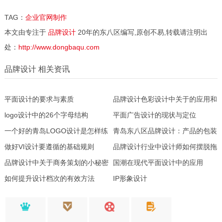
TAG：
企业官网制作
本文由专注于
品牌设计
20年的东八区编写,原创不易,转载请注明出
处：
http://www.dongbaqu.com
品牌设计 相关资讯
平面设计的要求与素质
品牌设计色彩设计中关于的应用和
logo设计中的26个字母结构
象征
平面广告设计的现状与定位
一个好的青岛LOGO设计是怎样练
青岛东八区品牌设计：产品的包装
成的
做好VI设计要遵循的基础规则
设计怎样才能回到原点
品牌设计行业中设计师如何摆脱拖
品牌设计中关于商务策划的小秘密
延症
国潮在现代平面设计中的应用
如何提升设计档次的有效方法
IP形象设计