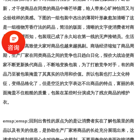
新，才干使商品在同类的商品中锋芒毕露，给人带来心旷神怡而又与
众纷歧样的美感。下图的一组包装中杰出的薄荷叶形象愈加清晰了这
是一组植物芳香疗法的药品，简洁的版面，清晰的文字使消费者对商
品类别一望而知，包装现已成了永久站在第一线的无声推销员。生活
水平不断提高致使大家对商品也越来越挑剔。商场经济缩短了商品周
期，生产厂家在同类商品之间的竞争也日趋白日化，报价大战迫使商
家不断更新换代商品，不断地变换包装，为了打败竞争对手，有的商
品乃至被包装掩盖了其真实的功用和价值。所以包装也打上文化特
征，变得品格化了，但是空泛的文字表达不出商品的特点，富丽的表
面掩盖不住粗糙的质量，包装在某些时分演成为了残次商品的维护
衣。
emsp;emsp;回到出售性的原点为的是让消费者实在了解包装里的商
品以及有关的信息，是协助生产厂家将商品的长处充分展现出来，这
请求咱们规划师用心去对待每一次规划，不要用奢华的表面诈骗消费