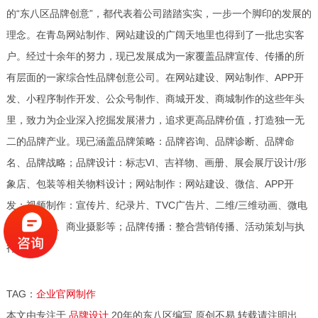
的“东八区品牌创意”，都代表着公司踏踏实实，一步一个脚印的发展的
理念。在青岛网站制作、网站建设的广阔天地里也得到了一批忠实客
户。经过十余年的努力，现已发展成为一家覆盖品牌宣传、传播的所
有层面的一家综合性品牌创意公司。在网站建设、网站制作、APP开
发、小程序制作开发、公众号制作、商城开发、商城制作的这些年头
里，致力为企业深入挖掘发展潜力，追求更高品牌价值，打造独一无
二的品牌产业。现已涵盖品牌策略：品牌咨询、品牌诊断、品牌命
名、品牌战略；品牌设计：标志VI、吉祥物、画册、展会展厅设计/形
象店、包装等相关物料设计；网站制作：网站建设、微信、APP开
发；视频制作：宣传片、纪录片、TVC广告片、二维/三维动画、微电
影、汇报片、商业摄影等；品牌传播：整合营销传播、活动策划与执
行等。
TAG：
企业官网制作
本文由专注于
品牌设计
20年的东八区编写,原创不易,转载请注明出