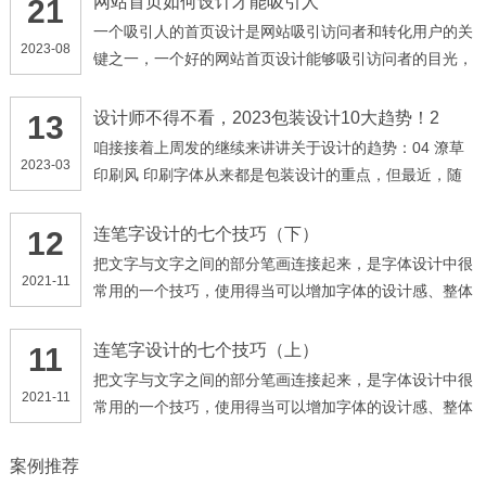
网站首页如何设计才能吸引人
21
一个吸引人的首页设计是网站吸引访问者和转化用户的关
2023-08
键之一，一个好的网站首页设计能够吸引访问者的目光，
提供直观的信息架构和用户体验，让访问者快速地找到他
们需要的信息，下面是一些关于如何设计吸引人的网站首
设计师不得不看，2023包装设计10大趋势！2
13
页的建议。
咱接接着上周发的继续来讲讲关于设计的趋势：04 潦草
2023-03
印刷风 印刷字体从来都是包装设计的重点，但最近，随
意、潦草的手写风格成了最新趋势。虽然这种手写体和以
往我们熟悉的那种精致、一丝不苟的排版形成了鲜明对
连笔字设计的七个技巧（下）
12
比，但是手写体中的那种潇洒和随意，莫名让人有这东西
把文字与文字之间的部分笔画连接起来，是字体设计中很
2021-11
是“大师出品”的感觉。 其实这个风格和上一篇设计趋势中
常用的一个技巧，使用得当可以增加字体的设计感、整体
提到的「Be Real」概念不谋合而和（戳此了解）。不管
感和美感，在标题设计中最常用到。 不过新手在使用这
是在Instagram上还是TikTok上，充满日常性风格的事物
个技巧时，很容易出现设计的字体太俗气、不好看等问
连笔字设计的七个技巧（上）
11
就会更加讨喜，所以手写体包装趋势，也许是大势所趋。
题，以下就是7个在做连笔字设计时需要注意的地方。
把文字与文字之间的部分笔画连接起来，是字体设计中很
2021-11
常用的一个技巧，使用得当可以增加字体的设计感、整体
感和美感，在标题设计中最常用到。 不过新手在使用这
个技巧时，很容易出现设计的字体太俗气、不好看等问
案例推荐