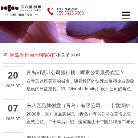
与"
青岛制作画册哪家好
"相关的内容
青岛VI设计公司排行榜：哪家公司最受欢迎？
20
在青岛这座美丽的城市，随着经济的快速发展和企业形象
2026-07
建设的日益重视，VI（Visual Identity）设计公司的角色
愈发突显。ip形象设计不仅仅是企业品牌视觉形象的诠
释，更是一种文化和价值的表达。那么，在这样一个竞争
东八区品牌创意（青岛）有限公司：二十载深耕，
07
以创意点亮品牌未来
激烈的市场中，哪家ip设计公司最受欢迎呢？让我们一探
2006年，东八区品牌创意（青岛）有限公司在黄海之滨
2026-07
究竟。
正式启航。二十年后回望，这家诞生于中国品牌推广与设
计行业崛起时代的企业，已从最初的探索者，成长为覆盖
品牌传播全层面的一站式品牌策略机构。