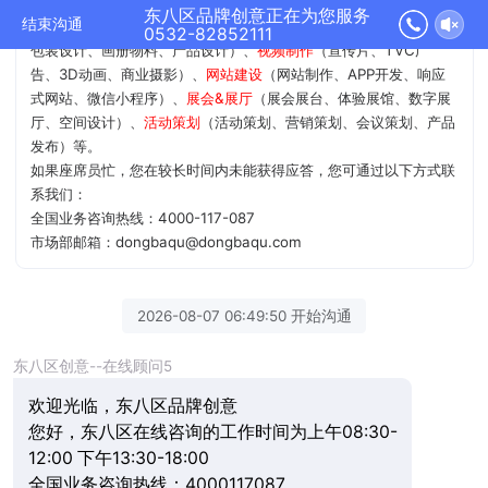
尊敬的VIP客户，东八区官网欢迎您！
东八区品牌创意正在为您服务
结束沟通
我公司12年 业务涵盖
品牌&设计
（品牌策略、品牌命名、商标/VI、
0532-82852111
包装设计、画册物料、产品设计）、
视频制作
（宣传片、TVC广
告、3D动画、商业摄影）、
网站建设
（网站制作、APP开发、响应
式网站、微信小程序）、
展会&展厅
（展会展台、体验展馆、数字展
厅、空间设计）、
活动策划
（活动策划、营销策划、会议策划、产品
发布）等。
如果座席员忙，您在较长时间内未能获得应答，您可通过以下方式联
系我们：
全国业务咨询热线：4000-117-087
市场部邮箱：dongbaqu@dongbaqu.com
2026-08-07 06:49:50 开始沟通
东八区创意--在线顾问5
欢迎光临，东八区品牌创意
您好，东八区在线咨询的工作时间为上午08:30-
12:00 下午13:30-18:00
全国业务咨询热线：4000117087