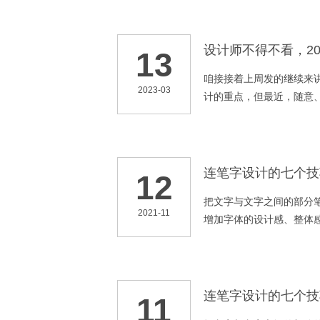
设计师不得不看，20
13
咱接接着上周发的继续来讲
2023-03
计的重点，但最近，随意
悉的那种精致、一丝不苟
让人有这东西是“大师出品
Real」概念不谋合而和（戳
风格的事物就会更加讨喜
连笔字设计的七个技
12
把文字与文字之间的部分
2021-11
增加字体的设计感、整体
时，很容易出现设计的字
注意的地方。
连笔字设计的七个技
11