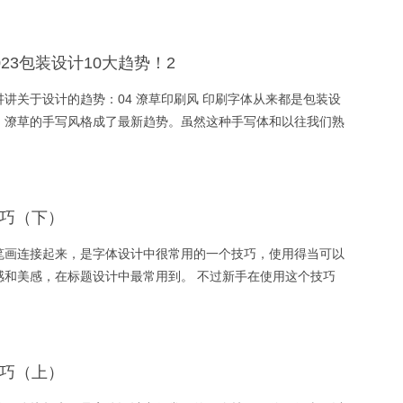
23包装设计10大趋势！2
讲关于设计的趋势：04 潦草印刷风 印刷字体从来都是包装设
、潦草的手写风格成了最新趋势。虽然这种手写体和以往我们熟
的排版形成了鲜明对比，但是手写体中的那种潇洒和随意，莫名
”的感觉。 其实这个风格和上一篇设计趋势中提到的「Be
此了解）。不管是在Instagram上还是TikTok上，充满日常性
，所以手写体包装趋势，也许是大势所趋。
巧（下）
笔画连接起来，是字体设计中很常用的一个技巧，使用得当可以
感和美感，在标题设计中最常用到。 不过新手在使用这个技巧
体太俗气、不好看等问题，以下就是7个在做连笔字设计时需要
巧（上）