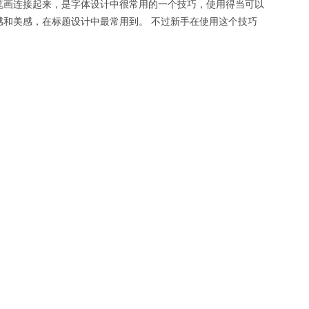
笔画连接起来，是字体设计中很常用的一个技巧，使用得当可以
感和美感，在标题设计中最常用到。 不过新手在使用这个技巧
体太俗气、不好看等问题，以下就是7个在做连笔字设计时需要