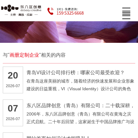
与"
画册定制企业
"相关的内容
青岛VI设计公司排行榜：哪家公司最受欢迎？
20
在青岛这座美丽的城市，随着经济的快速发展和企业形象
2026-07
建设的日益重视，VI（Visual Identity）设计公司的角色
愈发突显。ip形象设计不仅仅是企业品牌视觉形象的诠
释，更是一种文化和价值的表达。那么，在这样一个竞争
东八区品牌创意（青岛）有限公司：二十载深耕，
07
以创意点亮品牌未来
激烈的市场中，哪家ip设计公司最受欢迎呢？让我们一探
2006年，东八区品牌创意（青岛）有限公司在黄海之滨
2026-07
究竟。
正式启航。二十年后回望，这家诞生于中国品牌推广与设
计行业崛起时代的企业，已从最初的探索者，成长为覆盖
品牌传播全层面的一站式品牌策略机构。