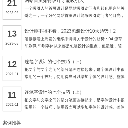
网站首页如何设计才能吸引人
21
一个吸引人的首页设计是网站吸引访问者和转化用户的关
2023-08
键之一，一个好的网站首页设计能够吸引访问者的目光，
提供直观的信息架构和用户体验，让访问者快速地找到他
们需要的信息，下面是一些关于如何设计吸引人的网站首
设计师不得不看，2023包装设计10大趋势！2
13
页的建议。
咱接接着上周发的继续来讲讲关于设计的趋势：04 潦草
2023-03
印刷风 印刷字体从来都是包装设计的重点，但最近，随
意、潦草的手写风格成了最新趋势。虽然这种手写体和以
往我们熟悉的那种精致、一丝不苟的排版形成了鲜明对
连笔字设计的七个技巧（下）
12
比，但是手写体中的那种潇洒和随意，莫名让人有这东西
把文字与文字之间的部分笔画连接起来，是字体设计中很
2021-11
是“大师出品”的感觉。 其实这个风格和上一篇设计趋势中
常用的一个技巧，使用得当可以增加字体的设计感、整体
提到的「Be Real」概念不谋合而和（戳此了解）。不管
感和美感，在标题设计中最常用到。 不过新手在使用这
是在Instagram上还是TikTok上，充满日常性风格的事物
个技巧时，很容易出现设计的字体太俗气、不好看等问
连笔字设计的七个技巧（上）
11
就会更加讨喜，所以手写体包装趋势，也许是大势所趋。
题，以下就是7个在做连笔字设计时需要注意的地方。
把文字与文字之间的部分笔画连接起来，是字体设计中很
2021-11
常用的一个技巧，使用得当可以增加字体的设计感、整体
感和美感，在标题设计中最常用到。 不过新手在使用这
个技巧时，很容易出现设计的字体太俗气、不好看等问
案例推荐