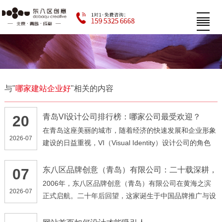
与"
哪家建站企业好
"相关的内容
青岛VI设计公司排行榜：哪家公司最受欢迎？
20
在青岛这座美丽的城市，随着经济的快速发展和企业形象
2026-07
建设的日益重视，VI（Visual Identity）设计公司的角色
愈发突显。ip形象设计不仅仅是企业品牌视觉形象的诠
释，更是一种文化和价值的表达。那么，在这样一个竞争
东八区品牌创意（青岛）有限公司：二十载深耕，
07
以创意点亮品牌未来
激烈的市场中，哪家ip设计公司最受欢迎呢？让我们一探
2006年，东八区品牌创意（青岛）有限公司在黄海之滨
2026-07
究竟。
正式启航。二十年后回望，这家诞生于中国品牌推广与设
计行业崛起时代的企业，已从最初的探索者，成长为覆盖
品牌传播全层面的一站式品牌策略机构。