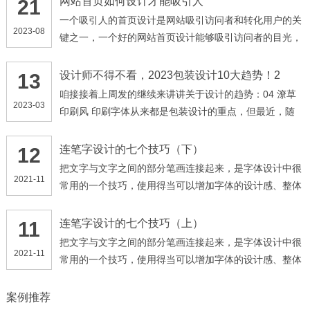
网站首页如何设计才能吸引人
21
一个吸引人的首页设计是网站吸引访问者和转化用户的关
2023-08
键之一，一个好的网站首页设计能够吸引访问者的目光，
提供直观的信息架构和用户体验，让访问者快速地找到他
们需要的信息，下面是一些关于如何设计吸引人的网站首
设计师不得不看，2023包装设计10大趋势！2
13
页的建议。
咱接接着上周发的继续来讲讲关于设计的趋势：04 潦草
2023-03
印刷风 印刷字体从来都是包装设计的重点，但最近，随
意、潦草的手写风格成了最新趋势。虽然这种手写体和以
往我们熟悉的那种精致、一丝不苟的排版形成了鲜明对
连笔字设计的七个技巧（下）
12
比，但是手写体中的那种潇洒和随意，莫名让人有这东西
把文字与文字之间的部分笔画连接起来，是字体设计中很
2021-11
是“大师出品”的感觉。 其实这个风格和上一篇设计趋势中
常用的一个技巧，使用得当可以增加字体的设计感、整体
提到的「Be Real」概念不谋合而和（戳此了解）。不管
感和美感，在标题设计中最常用到。 不过新手在使用这
是在Instagram上还是TikTok上，充满日常性风格的事物
个技巧时，很容易出现设计的字体太俗气、不好看等问
连笔字设计的七个技巧（上）
11
就会更加讨喜，所以手写体包装趋势，也许是大势所趋。
题，以下就是7个在做连笔字设计时需要注意的地方。
把文字与文字之间的部分笔画连接起来，是字体设计中很
2021-11
常用的一个技巧，使用得当可以增加字体的设计感、整体
感和美感，在标题设计中最常用到。 不过新手在使用这
个技巧时，很容易出现设计的字体太俗气、不好看等问
案例推荐