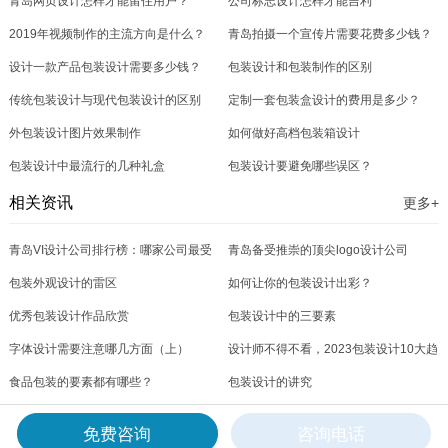
青岛网页设计怎样才能留住用户？
公司标志设计怎样才能吉利
2019年视频制作的主流方向是什么？
青岛拍摄一个宣传片需要花费多少钱？
设计一款产品包装设计需要多少钱？
包装设计和包装制作的区别
传统包装设计与现代包装设计的区别
定制一套包装盒设计的费用是多少？
外包装设计图片效果制作
如何做好高档包装箱设计
包装设计中最流行的几种礼盒
包装设计要避免哪些误区？
相关资讯
更多+
青岛VI设计公司排行榜：哪家公司最受
青岛备受推崇的顶尖logo设计公司
欢迎？
包装外观设计的雷区
如何让你的包装设计出彩？
优秀包装设计作品欣赏
包装设计中的三要素
字体设计需要注意哪几方面（上）
设计师不得不看，2023包装设计10大趋
食品包装的要素都有哪些？
势!(1)
包装设计的讲究
产品包装的6要素你知道几个？
未来的包装设计应该更具有什么样的发
免费咨询
咨询电话