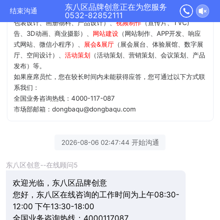
尊敬的VIP客户，东八区官网欢迎您！
东八区品牌创意正在为您服务
结束沟通
我公司12年 业务涵盖
品牌&设计
（品牌策略、品牌命名、商标/VI、
0532-82852111
包装设计、画册物料、产品设计）、
视频制作
（宣传片、TVC广
告、3D动画、商业摄影）、
网站建设
（网站制作、APP开发、响应
式网站、微信小程序）、
展会&展厅
（展会展台、体验展馆、数字展
厅、空间设计）、
活动策划
（活动策划、营销策划、会议策划、产品
发布）等。
如果座席员忙，您在较长时间内未能获得应答，您可通过以下方式联
系我们：
全国业务咨询热线：4000-117-087
市场部邮箱：dongbaqu@dongbaqu.com
2026-08-06 02:47:44 开始沟通
东八区创意--在线顾问5
欢迎光临，东八区品牌创意
您好，东八区在线咨询的工作时间为上午08:30-
12:00 下午13:30-18:00
全国业务咨询热线：4000117087